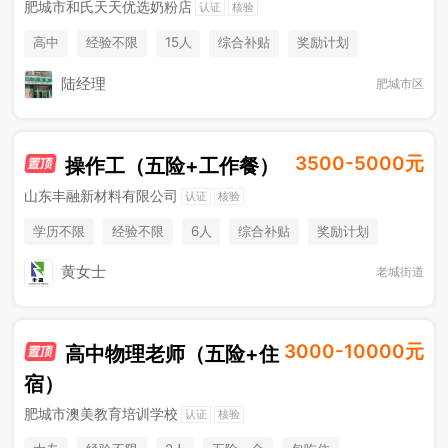
肥城市和氏天天优选奶粉店
认证
核验
高中
经验不限
15人
综合补贴
奖励计划
社保五险
销售奖金
休假制度
陆经理
肥城市区
3500-5000元
操作工（五险+工作餐）
山东丰融新材料有限公司
认证
核验
学历不限
经验不限
6人
综合补贴
奖励计划
社保五险
工作餐
黄女士
老城街道
3000-10000元
高中物理老师（五险+住
宿）
肥城市澳美教育培训学校
认证
核验