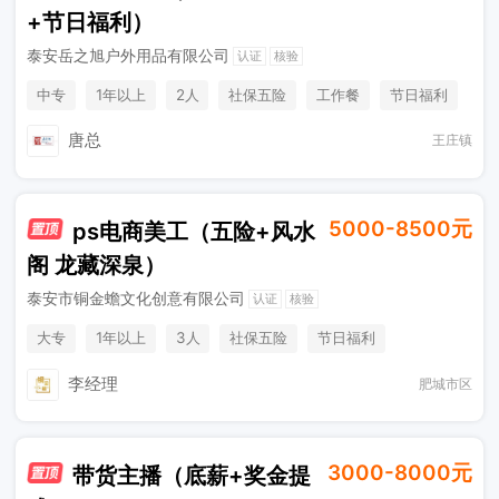
+节日福利）
泰安岳之旭户外用品有限公司
认证
核验
中专
1年以上
2人
社保五险
工作餐
节日福利
生日福利
唐总
王庄镇
5000-8500元
ps电商美工（五险+风水
阁 龙藏深泉）
泰安市铜金蟾文化创意有限公司
认证
核验
大专
1年以上
3人
社保五险
节日福利
加班补助
奖励计划
李经理
肥城市区
3000-8000元
带货主播（底薪+奖金提