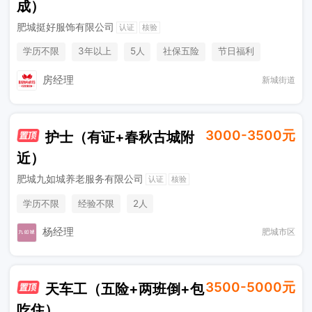
成）
肥城挺好服饰有限公司
认证
核验
学历不限
3年以上
5人
社保五险
节日福利
年终奖金
奖励计划
房经理
新城街道
3000-3500元
护士（有证+春秋古城附
近）
肥城九如城养老服务有限公司
认证
核验
学历不限
经验不限
2人
杨经理
肥城市区
3500-5000元
天车工（五险+两班倒+包
吃住）