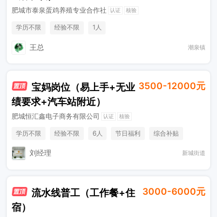
肥城市泰泉蛋鸡养殖专业合作社
认证
核验
学历不限
经验不限
1人
王总
潮泉镇
3500-12000元
宝妈岗位（易上手+无业
绩要求+汽车站附近）
肥城恒汇鑫电子商务有限公司
认证
核验
学历不限
经验不限
6人
节日福利
综合补贴
奖励计划
销售奖金
刘经理
新城街道
3000-6000元
流水线普工（工作餐+住
宿）