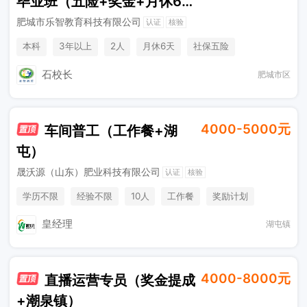
毕业班（五险+奖金+月休6
天）
肥城市乐智教育科技有限公司
认证
核验
本科
3年以上
2人
月休6天
社保五险
节日福利
五险一金
综合补贴
年终奖金
休假制度
石校长
肥城市区
法定节假日
4000-5000元
车间普工（工作餐+湖
屯）
晟沃源（山东）肥业科技有限公司
认证
核验
学历不限
经验不限
10人
工作餐
奖励计划
节日福利
加班补助
皇经理
湖屯镇
4000-8000元
直播运营专员（奖金提成
+潮泉镇）