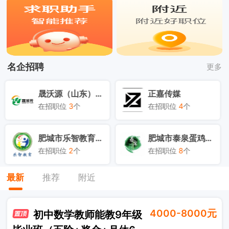
名企招聘
更多
顺势为网络科技（肥城市）有限责任公司
肥城市生机汉方食品店
在招职位
5
个
在招职位
9
个
肥城盒马鲜生物业
山东瑞健智能装备有限公司
在招职位
1
个
在招职位
5
个
最新
推荐
附近
4000-8000元
初中数学教师能教9年级