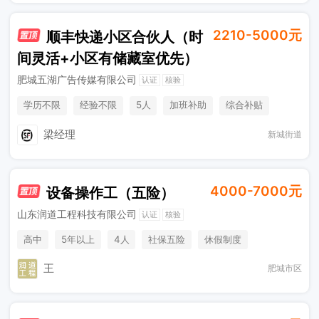
2210-5000元
顺丰快递小区合伙人（时
间灵活+小区有储藏室优先）
肥城五湖广告传媒有限公司
认证
核验
学历不限
经验不限
5人
加班补助
综合补贴
奖励计划
梁经理
新城街道
4000-7000元
设备操作工（五险）
山东润道工程科技有限公司
认证
核验
高中
5年以上
4人
社保五险
休假制度
加班补助
王
肥城市区