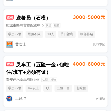
3000-5000元
送餐员（石横）
肥城市蜂鸟货物配送中心
认证
核验
学历不限
经验不限
10人
节日福利
综合补贴
奖励计划
天气补贴
黄女士
肥城市区
4000-6000元
叉车工（五险一金+包吃
住/班车+必须有证）
泰安佳禾食品有限公司
认证
核验
学历不限
1年以上
1人
五险一金
包吃住
综合补贴
工作餐
奖励计划
节日福利
休假制度
王经理
孙伯镇
加班补助