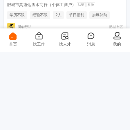
肥城市真速达酒水商行（个体工商户）
认证
核验
学历不限
经验不限
2人
节日福利
加班补助
奖励计划
综合补贴
孙经理
肥城市区
首页
找工作
找人才
消息
我的
5000-6000元
市区高中学校食堂炒锅厨
师（周末双休+包吃住）
泰安品嘉餐饮管理有限公司
认证
核验
学历不限
经验不限
3人
周末双休
刘总
肥城市区
3000-4000元
食堂厨师（工作餐+安站
镇）