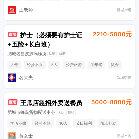
节日福利
奖励计划
王老师
新城街道
2210-5000元
护士（必须要有护士证
+五险+长白班）
肥城名昌皮肤病诊所
认证
核验
大专
经验不限
5人
公费旅游
半年奖
奖金
综合补贴
年终奖金
法定节假日
名大夫
新城街道
5000-8000元
王瓜店急招外卖送餐员
肥城市蜂鸟货物配送中心
认证
核验
学历不限
经验不限
10人
节日福利
加班补助
综合补贴
＊薪资
薪资稳定，单价高
黄女士
肥城市区