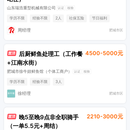
山东瑞浩重型机械有限公司
认证
核验
学历不限
经验不限
2人
社保五险
节日福利
加班补助
工作餐
包吃住
周经理
肥城市区
4500-5000元
后厨鲜鱼处理工（工作餐
+江南水街）
肥城市徐牛妞鲜鱼馆（个体工商户）
认证
核验
学历不限
经验不限
3人
徐经理
肥城市区
2210-3000元
晚5至晚9点非全职骑手
（一单5.5元+周结）