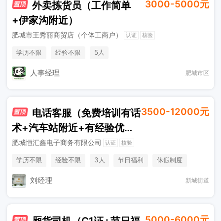
3000-5000元
外卖拣货员（工作简单
+伊家沟附近）
肥城市王秀丽商贸店（个体工商户）
认证
核验
学历不限
经验不限
5人
人事经理
肥城市区
3500-12000元
电话客服（免费培训有话
术+汽车站附近+有经验优
先）
肥城恒汇鑫电子商务有限公司
认证
核验
学历不限
经验不限
3人
节日福利
休假制度
综合补贴
年终奖金
奖励计划
刘经理
新城街道
5000-6000元
厢货司机（C1证+节日福