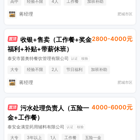
高中
经验不限
4人
工作餐
加班补助
节日福利
夜班补贴
奖金
带薪休班
晋升机会
蒋经理
肥城市区
2800-4000元
收银+售卖（工作餐+奖金
福利+补贴+带薪休班）
泰安市茵奥特餐饮管理有限公司
认证
核验
大专
经验不限
2人
节日福利
加班补助
工作餐
夜班补贴
奖金
带薪休班
晋升机会
蒋经理
肥城市区
4000-6000元
污水处理负责人（五险一
金+工作餐）
泰安金满堂药用辅料有限公司
认证
核验
大专
3年以上
1人
工作餐
五险一金