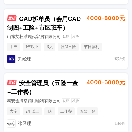
4000-8000元
CAD拆单员（会用CAD
制图+五险+市区班车）
山东艾杜维现代家居有限公司
认证
核验
中专
1年以上
3人
社保五险
节日福利
加班补助
工作餐
班车接送
销售奖金
休假制度
刘经理
安站镇
法定节假日
4000-6000元
安全管理员（五险一金
+工作餐）
泰安金满堂药用辅料有限公司
认证
核验
大专
2年以上
1人
工作餐
五险一金
张经理
石横镇